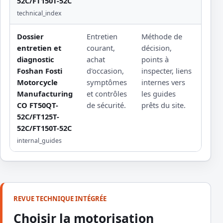
52C/FT150T-52C
technical_index
Dossier
Entretien
Méthode de
Remp
entretien et
courant,
décision,
d'un
diagnostic
achat
points à
édit
Foshan Fosti
d'occasion,
inspecter, liens
d'un
Motorcycle
symptômes
internes vers
prof
Manufacturing
et contrôles
les guides
sous 
CO FT50QT-
de sécurité.
prêts du site.
52C/FT125T-
52C/FT150T-52C
internal_guides
REVUE TECHNIQUE INTÉGRÉE
Choisir la motorisation