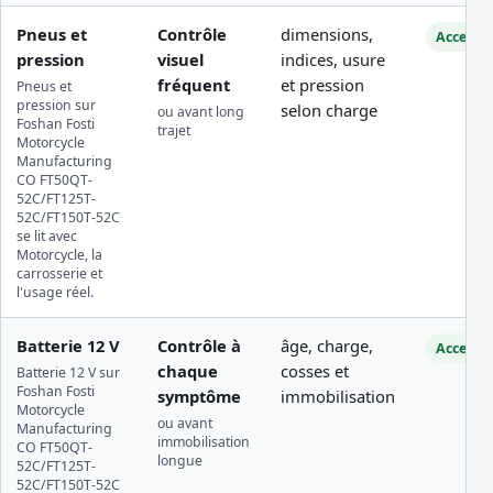
Pneus et
Contrôle
dimensions,
Accessib
pression
visuel
indices, usure
fréquent
et pression
Pneus et
pression sur
selon charge
ou avant long
Foshan Fosti
trajet
Motorcycle
Manufacturing
CO FT50QT-
52C/FT125T-
52C/FT150T-52C
se lit avec
Motorcycle, la
carrosserie et
l'usage réel.
Batterie 12 V
Contrôle à
âge, charge,
Accessib
chaque
cosses et
Batterie 12 V sur
Foshan Fosti
symptôme
immobilisation
Motorcycle
ou avant
Manufacturing
immobilisation
CO FT50QT-
longue
52C/FT125T-
52C/FT150T-52C