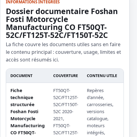
INFORMATIONS INTÉGRÉES
Dossier documentaire Foshan
Fosti Motorcycle
Manufacturing CO FT50QT-
52C/FT125T-52C/FT150T-52C
La fiche couvre les documents utiles sans en faire
le contenu principal : couverture, usage, limites et
accès sont résumés ici.
DOCUMENT
COUVERTURE
CONTENU UTILE
LIMI
Fiche
FT50QT-
Repères
Proc
technique
52C/FT125T-
d'année,
ateli
structurée
52C/FT150T-
carrosseries,
prot
Foshan Fosti
52C 2020-
versions
coup
Motorcycle
2021,
catalogue,
serr
Manufacturing
FT50QT-
moteurs
sour
CO FT50QT-
52C/FT125T-
intégrés,
sch