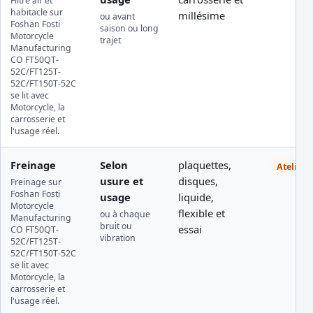
Filtre air et
habitacle sur
millésime
ou avant
Foshan Fosti
saison ou long
Motorcycle
trajet
Manufacturing
CO FT50QT-
52C/FT125T-
52C/FT150T-52C
se lit avec
Motorcycle, la
carrosserie et
l'usage réel.
Freinage
Selon
plaquettes,
Atelier
usure et
disques,
Freinage sur
Foshan Fosti
usage
liquide,
Motorcycle
flexible et
ou à chaque
Manufacturing
bruit ou
essai
CO FT50QT-
vibration
52C/FT125T-
52C/FT150T-52C
se lit avec
Motorcycle, la
carrosserie et
l'usage réel.