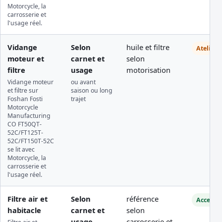
Motorcycle, la
carrosserie et
l'usage réel.
Vidange
Selon
huile et filtre
Atelier
moteur et
carnet et
selon
filtre
usage
motorisation
Vidange moteur
ou avant
et filtre sur
saison ou long
Foshan Fosti
trajet
Motorcycle
Manufacturing
CO FT50QT-
52C/FT125T-
52C/FT150T-52C
se lit avec
Motorcycle, la
carrosserie et
l'usage réel.
Filtre air et
Selon
référence
Accessib
habitacle
carnet et
selon
usage
carrosserie et