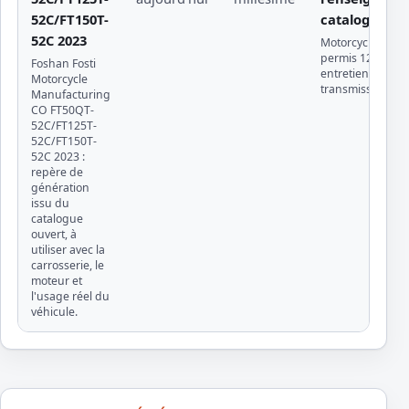
52C/FT150T-
catalogue ou
52C 2023
Motorcycle · trajet
permis 125 ou g
Foshan Fosti
entretien chaîne
Motorcycle
transmission
Manufacturing
CO FT50QT-
52C/FT125T-
52C/FT150T-
52C 2023 :
repère de
génération
issu du
catalogue
ouvert, à
utiliser avec la
carrosserie, le
moteur et
l'usage réel du
véhicule.