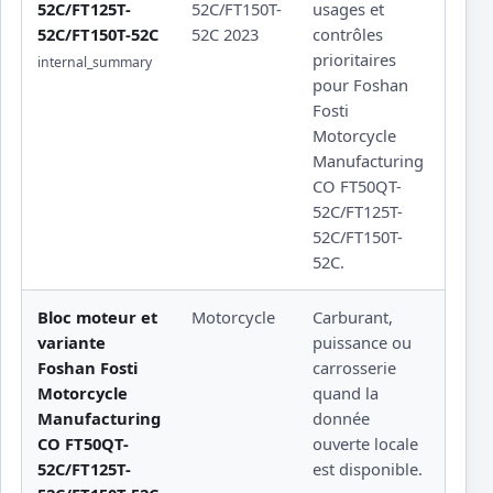
52C/FT125T-
52C/FT150T-
usages et
cons
52C/FT150T-52C
52C 2023
contrôles
propr
prioritaires
internal_summary
pour Foshan
Fosti
Motorcycle
Manufacturing
CO FT50QT-
52C/FT125T-
52C/FT150T-
52C.
Bloc moteur et
Motorcycle
Carburant,
Valeu
variante
puissance ou
sensi
Foshan Fosti
carrosserie
docu
Motorcycle
quand la
ratta
Manufacturing
donnée
versi
CO FT50QT-
ouverte locale
52C/FT125T-
est disponible.