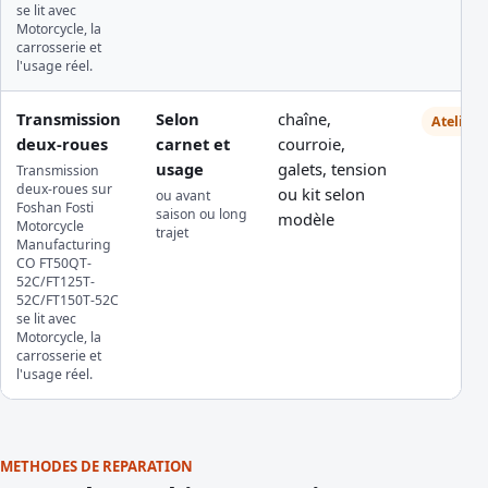
se lit avec
Motorcycle, la
carrosserie et
l'usage réel.
Transmission
Selon
chaîne,
Atelier
deux-roues
carnet et
courroie,
usage
galets, tension
Transmission
deux-roues sur
ou kit selon
ou avant
Foshan Fosti
saison ou long
modèle
Motorcycle
trajet
Manufacturing
CO FT50QT-
52C/FT125T-
52C/FT150T-52C
se lit avec
Motorcycle, la
carrosserie et
l'usage réel.
METHODES DE REPARATION