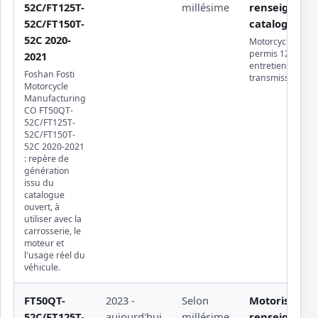
52C/FT125T-
millésime
renseignée d
52C/FT150T-
catalogue ou
52C 2020-
Motorcycle · trajet
permis 125 ou g
2021
entretien chaîne
Foshan Fosti
transmission
Motorcycle
Manufacturing
CO FT50QT-
52C/FT125T-
52C/FT150T-
52C 2020-2021
: repère de
génération
issu du
catalogue
ouvert, à
utiliser avec la
carrosserie, le
moteur et
l'usage réel du
véhicule.
FT50QT-
2023 -
Selon
Motorisation
52C/FT125T-
aujourd'hui
millésime
renseignée d