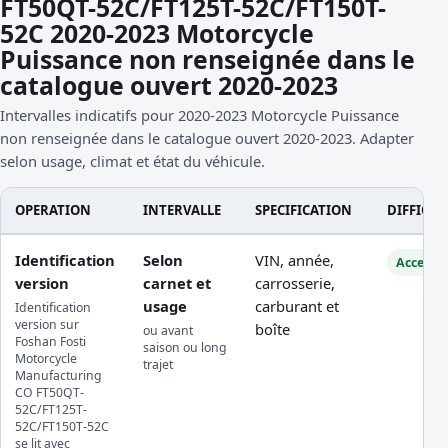
FT50QT-52C/FT125T-52C/FT150T-
52C 2020-2023 Motorcycle
Puissance non renseignée dans le
catalogue ouvert 2020-2023
Intervalles indicatifs pour 2020-2023 Motorcycle Puissance
non renseignée dans le catalogue ouvert 2020-2023. Adapter
selon usage, climat et état du véhicule.
OPERATION
INTERVALLE
SPECIFICATION
DIFFICUL
Identification
Selon
VIN, année,
Accessib
version
carnet et
carrosserie,
usage
carburant et
Identification
version sur
boîte
ou avant
Foshan Fosti
saison ou long
Motorcycle
trajet
Manufacturing
CO FT50QT-
52C/FT125T-
52C/FT150T-52C
se lit avec